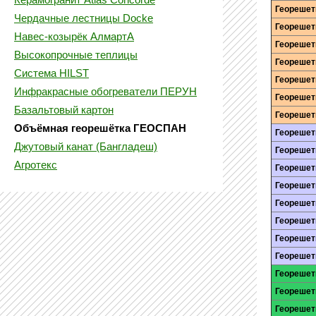
Керамогранит Atlas Concorde
Георешет
Чердачные лестницы Docke
Георешет
Навес-козырёк АлмартА
Георешет
Высокопрочные теплицы
Георешетк
Система HILST
Георешет
Инфракрасные обогреватели ПЕРУН
Георешет
Базальтовый картон
Георешет
Объёмная георешётка ГЕОСПАН
Георешет
Джутовый канат (Бангладеш)
Георешет
Агротекс
Георешет
Георешет
Георешетк
Георешет
Георешет
Георешет
Георешет
Георешет
Георешет