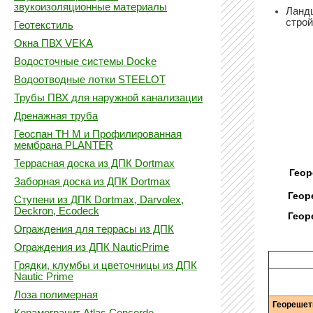
звукоизоляционные материалы
Ланд
строй
Геотекстиль
Окна ПВХ VEKA
Водосточные системы Docke
Водоотводные лотки STEELOT
Трубы ПВХ для наружной канализации
Дренажная труба
Геоспан ТН М и Профилированная
мембрана PLANTER
Террасная доска из ДПК Dortmax
Геор
Заборная доска из ДПК Dortmax
Геор
Ступени из ДПК Dortmax, Darvolex,
Deckron, Ecodeck
Геор
Ограждения для террасы из ДПК
Ограждения из ДПК NauticPrime
Грядки, клумбы и цветочницы из ДПК
Nautic Prime
Лоза полимерная
Георешет