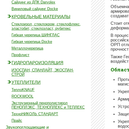
Сайдинг из ДПК Darvolex
Объемная
Виниловый сайдинг Docke
армирова
создават
КРОВЕЛЬНЫЕ МАТЕРИАЛЫ
Стоит от
Стеклоизол, стеклокром, стеклофлекс,
деформац
эластобит, стеклоэласт, рубитекс
Гибкая черепица ШИНГЛАС
В процес
российск
Гибкая черепица Docke
ОРП отли
Металлочерепица
прочност
Профлист
Также Ге
воздейст
ГИДРОПАРОИЗОЛЯЦИЯ
Област
ИЗОСПАН, СПАНЛАЙТ, ЭКОСПАН-
СТРОЙ
Проти
УТЕПЛИТЕЛИ
магис
ТеплоKNAUF
Укреп
ROCKWOOL
Армир
Экструзионный пенополистирол
Устро
ПЕНОПЛЭКС, ТЕХНОПЛЕКС и ТЕПЛЕКС
ТехноНИКОЛЬ СТАНДАРТ
Защи
Прайс
Укреп
водос
Звукопоглощающие и