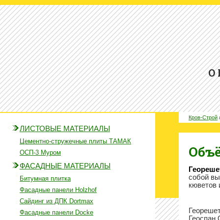
О
Кров-Строй
ЛИСТОВЫЕ МАТЕРИАЛЫ
Цементно-стружечные плиты ТАМАК
Объ
ОСП-3 Муром
ФАСАДНЫЕ МАТЕРИАЛЫ
Геореше
собой вы
Битумная плитка
кюветов 
Фасадные панели Holzhof
Сайдинг из ДПК Dortmax
Георешет
Фасадные панели Docke
Геоспан 