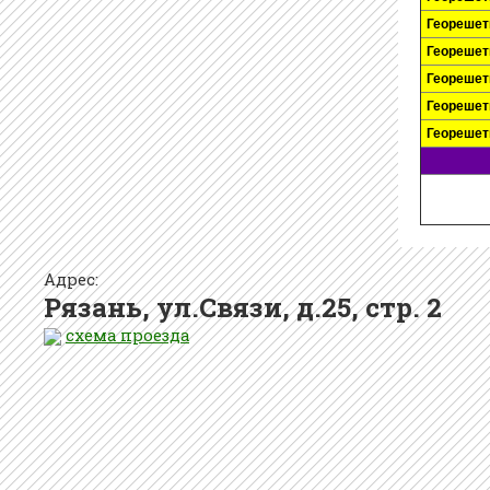
Георешет
Георешет
Георешет
Георешет
Георешет
Адрес:
Рязань, ул.Связи, д.25, стр. 2
схема проезда