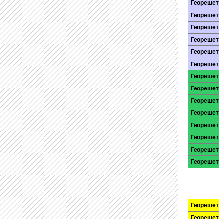
Георешет
Георешет
Георешетк
Георешет
Георешет
Георешет
Георешет
Георешет
Георешет
Георешет
Георешетк
Георешет
Георешет
Георешет
Георешет
Георешетк