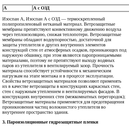
А
А с ОЗД
Изоспан A, Изоспан А с ОЗД — термоскрепленный
полипропиленовый нетканый материал. Ветрозащитные
мембраны препятствуют конвективному движению воздуха
через теплоизоляцию, снижая теплопотери. Ветрозащитные
мембраны обладают водоупорностью, достаточной для
защиты утеплителя и других внутренних элементов
конструкций стен от атмосферных осадков, проникающих под
наружную обшивку, при этом являются паропроницаемыми
материалами, поэтому не препятствуют выходу водяных
паров из утеплителя в вентилируемый зазор. Прочность
материала способствует устойчивости к механическим
нагрузкам на этапе монтажа и в процессе эксплуатации.
Свойства ветрозащитных материалов позволяют применять
их в качестве ветрозащиты в конструкциях каркасных стен,
стен с наружным утеплением и вентилируемых фасадов. В
конструкциях внутренних стен (межкомнатных перегородок);
Ветрозащитные материалы применяется для предотвращения
проникновения частиц волокнистого утеплителя во
внутреннее пространство здания.
3. Пароизоляционные гидрозащитные пленки