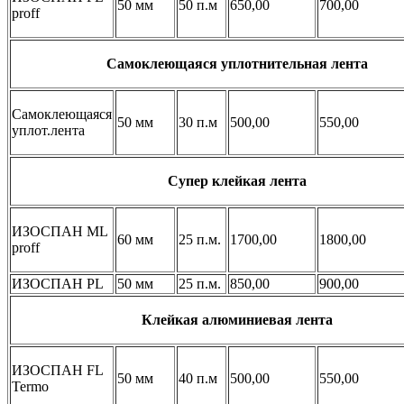
50 мм
50 п.м
650,00
700,00
proff
Самоклеющаяся уплотнительная лента
Самоклеющаяся
50 мм
30 п.м
500,00
550,00
уплот.лента
Супер клейкая лента
ИЗОСПАН ML
60 мм
25 п.м.
1700,00
1800,00
proff
ИЗОСПАН PL
50 мм
25 п.м.
850,00
900,00
Клейкая алюминиевая лента
ИЗОСПАН FL
50 мм
40 п.м
500,00
550,00
Termo