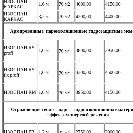
ИЗОСПАН
1,6 м
70 м2
4000,00
4150,00
КАРКАС
ИЗОСПАН
3,2 м
70 м2
4200,00
4400,00
КАРКАС
Армированные пароизоляционные гидрозащитные ме
ИЗОСПАН RS
2
1,6 м
3800,00
3950,00
70 м
proff
ИЗОСПАН RS
2
1,6 м
4300,00
4500,00
70 м
fix proff
2
ИЗОСПАН RM
1,6 м
3950,00
4150,00
70 м
Отражающие тепло – паро – гидроизоляционные матер
эффектом энергосбережения
2
ИЗОСПАН FB
1,2 м
2750,00
2900,00
35 м