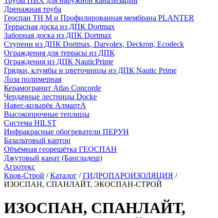
Трубы ПВХ для наружной канализации
Дренажная труба
Геоспан ТН М и Профилированная мембрана PLANTER
Террасная доска из ДПК Dortmax
Заборная доска из ДПК Dortmax
Ступени из ДПК Dortmax, Darvolex, Deckron, Ecodeck
Ограждения для террасы из ДПК
Ограждения из ДПК NauticPrime
Грядки, клумбы и цветочницы из ДПК Nautic Prime
Лоза полимерная
Керамогранит Atlas Concorde
Чердачные лестницы Docke
Навес-козырёк АлмартА
Высокопрочные теплицы
Система HILST
Инфракрасные обогреватели ПЕРУН
Базальтовый картон
Объёмная георешётка ГЕОСПАН
Джутовый канат (Бангладеш)
Агротекс
Кров-Строй
/
Каталог
/
ГИДРОПАРОИЗОЛЯЦИЯ
/
ИЗОСПАН, СПАНЛАЙТ, ЭКОСПАН-СТРОЙ
ИЗОСПАН, СПАНЛАЙТ,