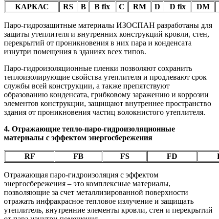
КАРКАС
RS
B
В fix
C
RM
D
D fix
DM
Паро-гидрозащитные материалы ИЗОСПАН разработаны для
защиты утеплителя и внутренних конструкций кровли, стен,
перекрытий от проникновения в них пара и конденсата
изнутри помещения в зданиях всех типов.
Паро-гидроизоляционные пленки позволяют сохранить
теплоизолирующие свойства утеплителя и продлевают срок
службы всей конструкции, а также препятствуют
образованию конденсата, грибковому заражению и коррозии
элементов конструкции, защищают внутреннее пространство
здания от проникновения частиц волокнистого утеплителя.
4. Отражающие тепло-паро-гидроизоляционные
материалы с эффектом энергосбережения
RF
FB
FS
FD
Отражающая паро-гидроизоляция с эффектом
энергосбережения – это комплексные материалы,
позволяющие за счет металлизированной поверхности
отражать инфракрасное тепловое излучение и защищать
утеплитель, внутренние элементы кровли, стен и перекрытий
от пара изнутри помещения.