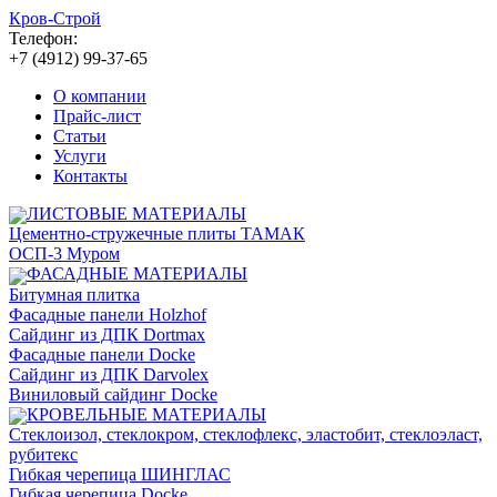
Кров-Строй
Телефон:
+7 (4912)
99-37-65
О компании
Прайс-лист
Статьи
Услуги
Контакты
ЛИСТОВЫЕ МАТЕРИАЛЫ
Цементно-стружечные плиты ТАМАК
ОСП-3 Муром
ФАСАДНЫЕ МАТЕРИАЛЫ
Битумная плитка
Фасадные панели Holzhof
Сайдинг из ДПК Dortmax
Фасадные панели Docke
Сайдинг из ДПК Darvolex
Виниловый сайдинг Docke
КРОВЕЛЬНЫЕ МАТЕРИАЛЫ
Стеклоизол, стеклокром, стеклофлекс, эластобит, стеклоэласт,
рубитекс
Гибкая черепица ШИНГЛАС
Гибкая черепица Docke