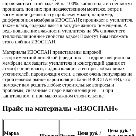
справляются с этой задачей на 100%: капли воды и снег могут
проникать под них при некачественном монтаже, ветре и
косом ливне (решить эту проблему может, например,
диффузионная мембрана ИЗОСПАН); проникает в утеплитель
также влага, содержащаяся в воздухе жилого помещения. А
ведь повышение влажности утеплителя на 5% снижает его
теплоизоляционные свойства вдвое! Помогут Вам избежать
этого плёнки ИЗОСПАН.
Материалы ИЗОСПАН представлены широкой
ассортиментной линейкой (среди них — гидроизоляционная
мембрана для защиты утеплителя и конструкций здания от
атмосферной влаги, гидроизоляция стен при любых видах
утеплителей, пароизоляция стен, а также очень популярная на
строительном рынке пароизоляция бани ИЗОСПАН FB), что
поможет вам решить любые строительные вопросы и
проблемы, связанные с паро-влагоизоляцией – и при
капитальном, и при малоэтажном строительстве.
Прайс на материалы «ИЗОСПАН»
Цена руб. /
Марка
Цена руб. /
Ширина
Размер
рул. мелкий