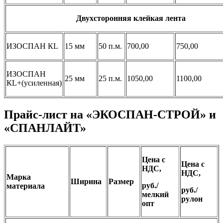
Двухсторонняя клейкая лента
ИЗОСПАН КL
15 мм
50 п.м.
700,00
750,00
ИЗОСПАН
25 мм
25 п.м.
1050,00
1100,00
КL+(усиленная)
Прайс-лист на «ЭКОСПАН-СТРОЙ» и
«СПАНЛАЙТ»
Цена
c
Цена
c
НДС
,
НДС
,
Марка
Ширина
Размер
руб./
материала
руб./
мелкий
рулон
опт