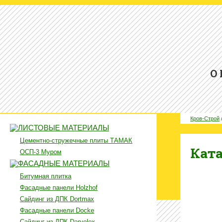
О
Кров-Строй
ЛИСТОВЫЕ МАТЕРИАЛЫ
Цементно-стружечные плиты ТАМАК
Ката
ОСП-3 Муром
ФАСАДНЫЕ МАТЕРИАЛЫ
Битумная плитка
Фасадные панели Holzhof
Сайдинг из ДПК Dortmax
Фасадные панели Docke
Сайдинг из ДПК Darvolex