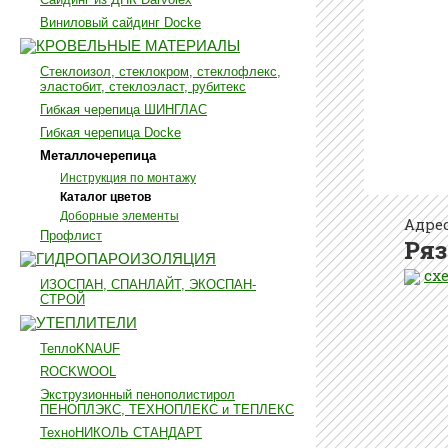
Виниловый сайдинг Docke
КРОВЕЛЬНЫЕ МАТЕРИАЛЫ
Стеклоизол, стеклокром, стеклофлекс,
эластобит, стеклоэласт, рубитекс
Гибкая черепица ШИНГЛАС
Гибкая черепица Docke
Металлочерепица
Инструкция по монтажу
Каталог цветов
Доборные элементы
Адрес
Профлист
Ряз
ГИДРОПАРОИЗОЛЯЦИЯ
сх
ИЗОСПАН, СПАНЛАЙТ, ЭКОСПАН-
СТРОЙ
УТЕПЛИТЕЛИ
ТеплоKNAUF
ROCKWOOL
Экструзионный пенополистирол
ПЕНОПЛЭКС, ТЕХНОПЛЕКС и ТЕПЛЕКС
ТехноНИКОЛЬ СТАНДАРТ