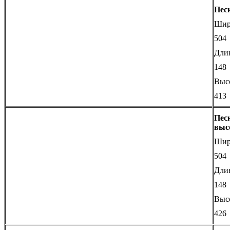
Пес
Шир
504
Дли
148
Выс
413
Пес
выс
Шир
504
Дли
148
Выс
426