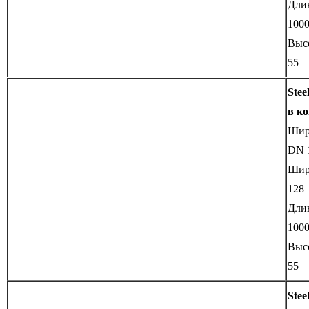
Дли
100
Выс
55
Stee
в к
Шири
DN 
Шир
128
Дли
100
Выс
55
Stee