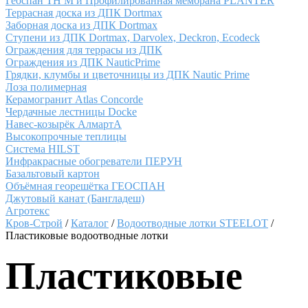
Геоспан ТН М и Профилированная мембрана PLANTER
Террасная доска из ДПК Dortmax
Заборная доска из ДПК Dortmax
Ступени из ДПК Dortmax, Darvolex, Deckron, Ecodeck
Ограждения для террасы из ДПК
Ограждения из ДПК NauticPrime
Грядки, клумбы и цветочницы из ДПК Nautic Prime
Лоза полимерная
Керамогранит Atlas Concorde
Чердачные лестницы Docke
Навес-козырёк АлмартА
Высокопрочные теплицы
Система HILST
Инфракрасные обогреватели ПЕРУН
Базальтовый картон
Объёмная георешётка ГЕОСПАН
Джутовый канат (Бангладеш)
Агротекс
Кров-Строй
/
Каталог
/
Водоотводные лотки STEELOT
/
Пластиковые водоотводные лотки
Пластиковые