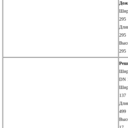
Дож
Шир
295
Дли
295
Выс
295
Реш
Шири
DN 
Шир
137
Дли
499
Выс
17