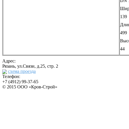
DN 
Шир
139
Дли
499
Выс
44
Адрес:
Рязань, ул.Связи, д.25, стр. 2
схема проезда
Телефон:
+7 (4912) 99-37-65
© 2015 ООО «Кров-Строй»